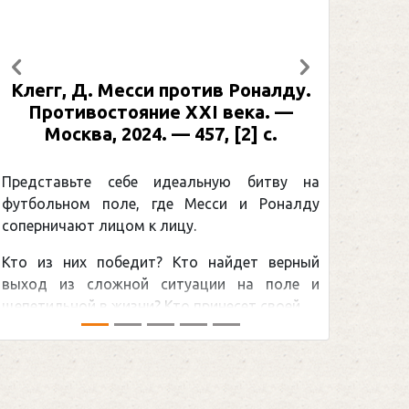
Предыдущий
Следующий
Клегг, Д. Месси против Роналду.
Противостояние XXI века. —
Москва, 2024. — 457, [2] с.
Представьте себе идеальную битву на
футбольном поле, где Месси и Роналду
соперничают лицом к лицу.
Кто из них победит? Кто найдет верный
выход из сложной ситуации на поле и
щепетильной в жизни? Кто принесет своей ...