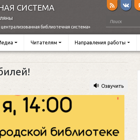
НАЯ СИСТЕМА
оляны
 централизованная библиотечная система»
Медиа
Читателям
Направления работы
билей!
Озвучить