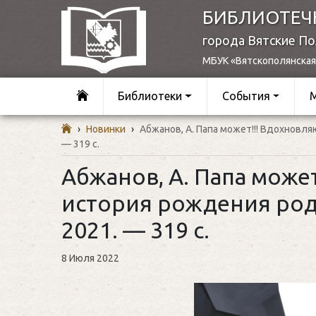
БИБЛИОТЕЧ
города Вятские П
МБУК «Вятскополянская
Библиотеки
События
›
Новинки
›
Абжанов, А. Папа может!!! Вдохновля
— 319 с.
Абжанов, А. Папа може
история рождения роди
2021. — 319 с.
8 Июля 2022