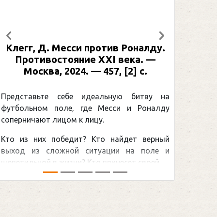
Предыдущий
Следующий
Клегг, Д. Месси против Роналду.
Противостояние XXI века. —
Москва, 2024. — 457, [2] с.
Представьте себе идеальную битву на
футбольном поле, где Месси и Роналду
соперничают лицом к лицу.
Кто из них победит? Кто найдет верный
выход из сложной ситуации на поле и
щепетильной в жизни? Кто принесет своей ...