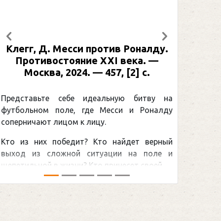
Предыдущий
Следующий
Клегг, Д. Месси против Роналду.
Противостояние XXI века. —
Москва, 2024. — 457, [2] с.
Представьте себе идеальную битву на
футбольном поле, где Месси и Роналду
соперничают лицом к лицу.
Кто из них победит? Кто найдет верный
выход из сложной ситуации на поле и
щепетильной в жизни? Кто принесет своей ...