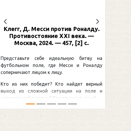
Предыдущий
Следующий
Клегг, Д. Месси против Роналду.
Рабине
Противостояние XXI века. —
: иллю
Москва, 2024. — 457, [2] с.
Москва
[2] 
Представьте себе идеальную битву на
футбольном поле, где Месси и Роналду
Погоня
соперничают лицом к лицу.
снайпер
Кто из них победит? Кто найдет верный
принадл
выход из сложной ситуации на поле и
Гретцки,
щепетильной в жизни? Кто принесет своей ...
хоккейна
сезоном Н