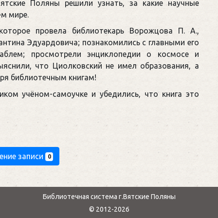
Вятские Поляны решили узнать, за какие научные
м мире.
которое провела библиотекарь Ворожцова П. А.,
антина Эдуардовича; познакомились с главными его
ижаблем; просмотрели энциклопедии о космосе и
выяснили, что Циолковский не имел образования, а
аря библиотечным книгам!
иком учёном-самоучке и убедились, что книга это
ение записи
0
Библиотечная система г.Вятские Поляны
© 2012-2026