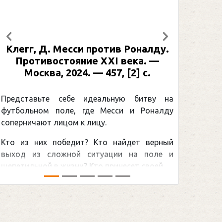
Предыдущий
Следующий
Рабинер, И. Я. Александр Овечкин
: иллюстрированная биография. —
Москва, 2024 (макет 2025). — 133,
[2] с. (Подарочные издания.
Спорт)
Погоня Александра Овечкина за
снайперским рекордом НХЛ, который
принадлежит великому канадцу Уэйну
Гретцки, — едва ли не самая обсуждаемая
хоккейная тема последних лет в мире.Перед
сезоном Национальной хоккейной лиги — ...