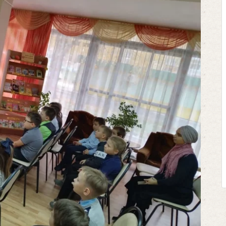
Клегг, Д. Месси против Роналду.
Противостояние XXI века. —
Москва, 2024. — 457, [2] с.
Представьте себе идеальную битву на
футбольном поле, где Месси и Роналду
соперничают лицом к лицу.
Кто из них победит? Кто найдет верный
выход из сложной ситуации на поле и
щепетильной в жизни? Кто принесет своей ...