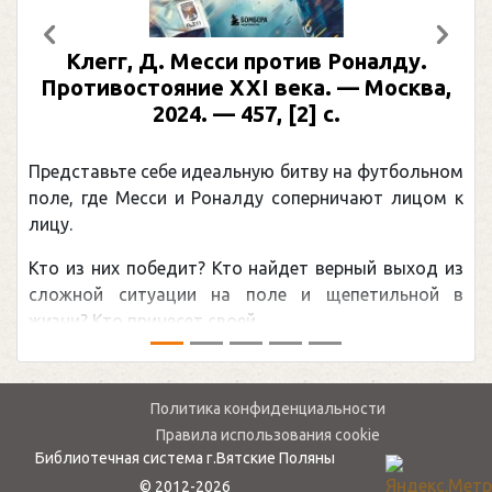
Предыдущий
След
Клегг, Д. Месси против Роналду.
Противостояние XXI века. — Москва,
2024. — 457, [2] с.
Представьте себе идеальную битву на футбольном
поле, где Месси и Роналду соперничают лицом к
лицу.
Кто из них победит? Кто найдет верный выход из
сложной ситуации на поле и щепетильной в
жизни? Кто принесет своей ...
Политика конфиденциальности
Правила использования cookie
Библиотечная система г.Вятские Поляны
© 2012-2026