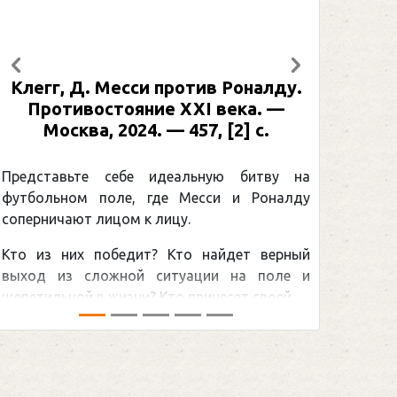
Предыдущий
Следующий
оналду.
Рабинер, И. Я. Александр Овечкин
ка. —
: иллюстрированная биография. —
] с.
Москва, 2024 (макет 2025). — 133,
[2] с. (Подарочные издания.
Спорт)
битву на
 Роналду
Погоня Александра Овечкина за
снайперским рекордом НХЛ, который
ет верный
принадлежит великому канадцу Уэйну
а поле и
Гретцки, — едва ли не самая обсуждаемая
своей ...
хоккейная тема последних лет в мире.Перед
сезоном Национальной хоккейной лиги — ...