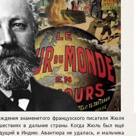
Клегг, Д. Месси против Р
Противостояние XXI ве
Москва, 2024. — 457, [2
Представьте себе идеальную 
футбольном поле, где Месси и
соперничают лицом к лицу.
Кто из них победит? Кто найд
выход из сложной ситуации н
щепетильной в жизни? Кто принесет 
рождения знаменитого французского писателя Жюля
ешествиях в дальние страны. Когда Жюль был ещё
идущий в Индию. Авантюра не удалась, и мальчика