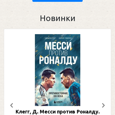
Новинки
Предыдущий
След
Клегг, Д. Месси против Роналду.