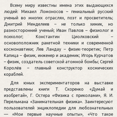
Всему миру известны имена этих выдающихся
людей: Михаил Ломоносов – гениальный русский
ученый во многих отраслях, поэт и просветитель;
Дмитрий Менделеев – не только химик, но
разносторонний ученый; Иван Павлов – физиолог и
психолог; Константин Циолковский –
основоположник ракетной техники и современной
космонавтики; Лев Ландау – физик-теоретик; Петр
Капица – физик, инженер и академик; Игорь Курчатов
– физик, создатель советской атомной бомбы; Сергей
Королёв – главный конструктор космических
кораблей.
Для юных экспериментаторов на выставке
представлены книги Т. Скоренко «Думай и
изобретай», Г. Остера «Физика с приколами», Я. И.
Перельмана «Занимательная физика». Заинтересуют
пользователей энциклопедии для любознательных
— «Мои первые научные опыты», «Что такое