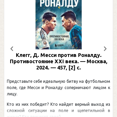
Предыдущий
След
 против Роналду.
Рабинер, И. Я. Алек
XI века. — Москва,
иллюстрированная
457, [2] с.
Москва, 2024 (макет 20
(Подарочные изд
ьную битву на футбольном
Погоня Александра Овечк
алду соперничают лицом к
рекордом НХЛ, который п
канадцу Уэйну Гретцки, 
о найдет верный выход из
обсуждаемая хоккейная т
 поле и щепетильной в
мире.Перед сезоном Национ
 ...
— ...