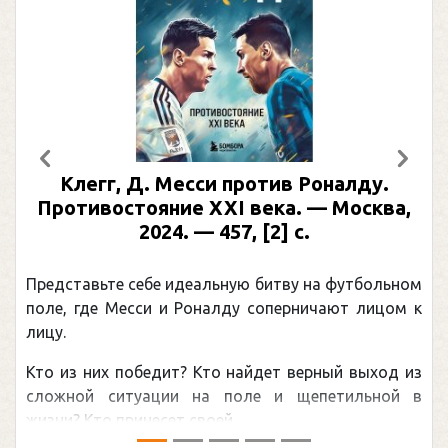
Предыдущий
След
Клегг, Д. Месси против Роналду.
Противостояние XXI века. — Москва,
2024. — 457, [2] с.
Представьте себе идеальную битву на футбольном
поле, где Месси и Роналду соперничают лицом к
лицу.
Кто из них победит? Кто найдет верный выход из
сложной ситуации на поле и щепетильной в
жизни? Кто принесет своей ...