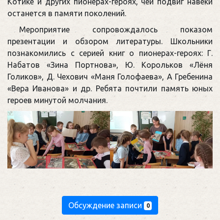
Котике и других пионерах-героях, чей подвиг навеки
останется в памяти поколений.
Мероприятие сопровождалось показом
презентации и обзором литературы. Школьники
познакомились с серией книг о пионерах-героях: Г.
Набатов «Зина Портнова», Ю. Корольков «Лёня
Голиков», Д. Чехович «Маня Голофаева», А Гребенина
«Вера Иванова» и др. Ребята почтили память юных
героев минутой молчания.
Обсуждение записи
0