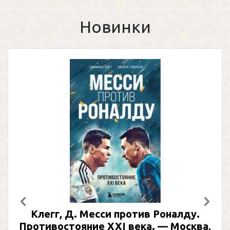
Новинки
Предыдущий
След
Клегг, Д. Месси против Роналду.
Противостояние XXI века. — Москва,