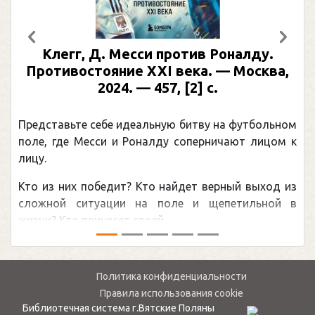
Предыдущий
След
Клегг, Д. Месси против Роналду.
Р
Противостояние XXI века. — Москва,
2024. — 457, [2] с.
Мо
Представьте себе идеальную битву на футбольном
Пог
поле, где Месси и Роналду соперничают лицом к
рек
лицу.
кан
Кто из них победит? Кто найдет верный выход из
обс
сложной ситуации на поле и щепетильной в
мир
жизни? Кто принесет своей ...
— ...
Политика конфиденциальности
Правила использования cookie
Библиотечная система г.Вятские Поляны