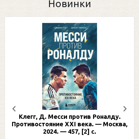
Новинки
Предыдущий
След
Клегг, Д. Месси против Роналду.
Противостояние XXI века. — Москва,
2024. — 457, [2] с.