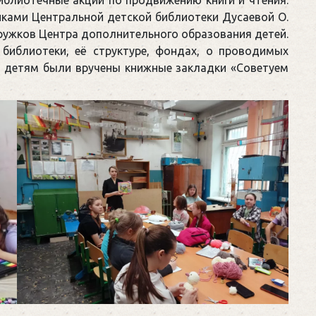
иблиотечные акции по продвижению книги и чтения.
ками Центральной детской библиотеки Дусаевой О.
 кружков Центра дополнительного образования детей.
 библиотеки, её структуре, фондах, о проводимых
чи детям были вручены книжные закладки «Советуем