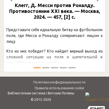
Предыдущий
След
 против Роналду.
Рабинер, И. Я. Алек
XI века. — Москва,
иллюстрированная
457, [2] с.
Москва, 2024 (макет 20
(Подарочные изд
ьную битву на футбольном
Погоня Александра Овечк
алду соперничают лицом к
рекордом НХЛ, который п
канадцу Уэйну Гретцки, 
о найдет верный выход из
обсуждаемая хоккейная т
 поле и щепетильной в
мире.Перед сезоном Национ
 ...
— ...
Политика конфиденциальности
Правила использования cookie
Библиотечная система г.Вятские Поляны
© 2012-2026