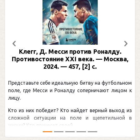
Предыдущий
След
, Д. Месси против Роналду.
Рабинер, 
стояние XXI века. — Москва,
иллюстр
2024. — 457, [2] с.
Москва, 2024
(Подар
е себе идеальную битву на футбольном
Погоня Алекс
Месси и Роналду соперничают лицом к
рекордом НХЛ
канадцу Уэйн
 победит? Кто найдет верный выход из
обсуждаемая 
итуации на поле и щепетильной в
мире.Перед сез
ринесет своей ...
— ...