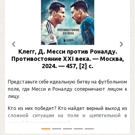
Предыдущий
След
Клегг, Д. Месси против Роналду.
Противостояние XXI века. — Москва,
2024. — 457, [2] с.
Представьте себе идеальную битву на футбольном
поле, где Месси и Роналду соперничают лицом к
лицу.
Кто из них победит? Кто найдет верный выход из
сложной ситуации на поле и щепетильной в
жизни? Кто принесет своей ...