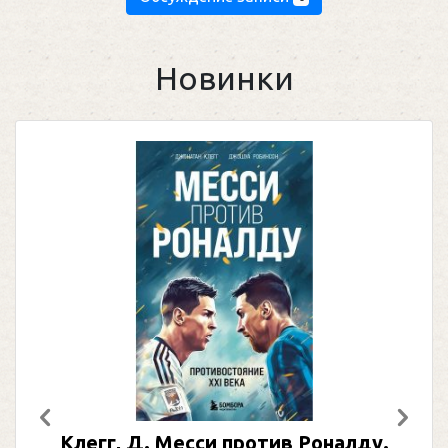
Новинки
Предыдущий
След
Клегг, Д. Месси против Роналду.