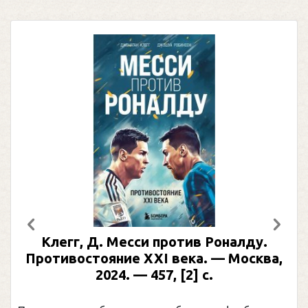
Предыдущий
След
Клегг, Д. Месси против Роналду.
Противостояние XXI века. — Москва,
2024. — 457, [2] с.