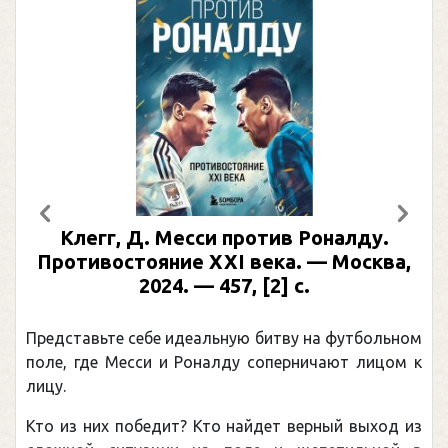
Предыдущий
След
гг, Д. Месси против Роналду.
Рабинер
востояние XXI века. — Москва,
иллюс
2024. — 457, [2] с.
Москва, 2
(Под
вьте себе идеальную битву на футбольном
Погоня Ал
де Месси и Роналду соперничают лицом к
рекордом Н
канадцу У
них победит? Кто найдет верный выход из
обсуждаема