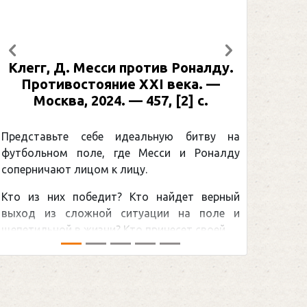
Предыдущий
Следующий
 Роналду.
Рабинер, И. Я. Александр Овеч
века. —
: иллюстрированная биография
 [2] с.
Москва, 2024 (макет 2025). — 13
[2] с. (Подарочные издания.
Спорт)
ую битву на
и и Роналду
Погоня Александра Овечкина
снайперским рекордом НХЛ, кото
йдет верный
принадлежит великому канадцу Уэ
и на поле и
Гретцки, — едва ли не самая обсуждае
сет своей ...
хоккейная тема последних лет в мире.Пе
сезоном Национальной хоккейной лиги — .