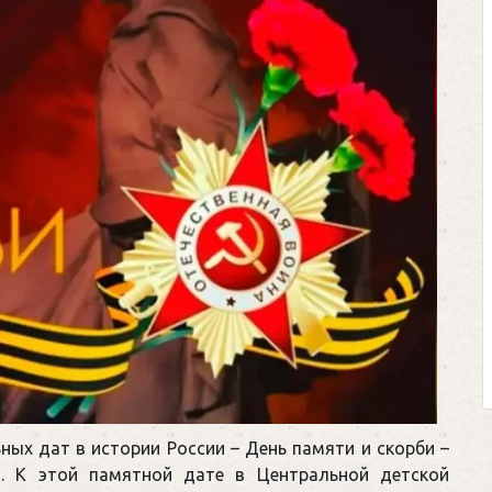
Клегг, Д. Месси против
Противостояние XXI 
Москва, 2024. — 457,
Представьте себе идеальн
футбольном поле, где Месс
соперничают лицом к лицу.
Кто из них победит? Кто на
выход из сложной ситуаци
щепетильной в жизни? Кто прине
ных дат в истории России – День памяти и скорби
–
ы. К этой памятной дате в Центральной детской