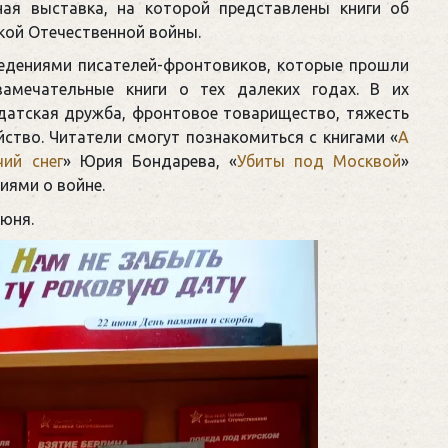
ная выставка, на которой представлены книги об
кой Отечественной войны.
ведениями писателей-фронтовиков, которые прошли
амечательные книги о тех далеких годах. В их
датская дружба, фронтовое товарищество, тяжесть
йство. Читатели смогут познакомиться с книгами «
А
чий снег
» Юрия Бондарева, «
Убиты под Москвой
»
иями о войне.
июня.