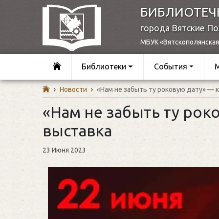
БИБЛИОТЕЧ
города Вятские П
МБУК «Вятскополянская
Библиотеки
События
›
Новости
›
«Нам не забыть ту роковую дату» — 
«Нам не забыть ту рок
выставка
23 Июня 2023