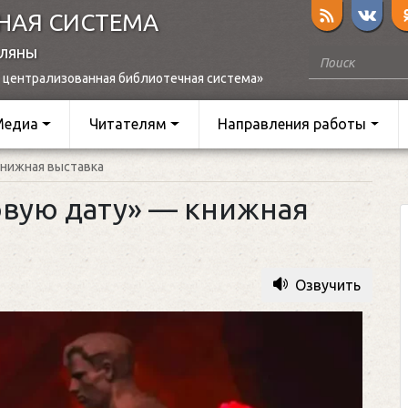
НАЯ СИСТЕМА
оляны
 централизованная библиотечная система»
Медиа
Читателям
Направления работы
книжная выставка
овую дату» — книжная
Озвучить