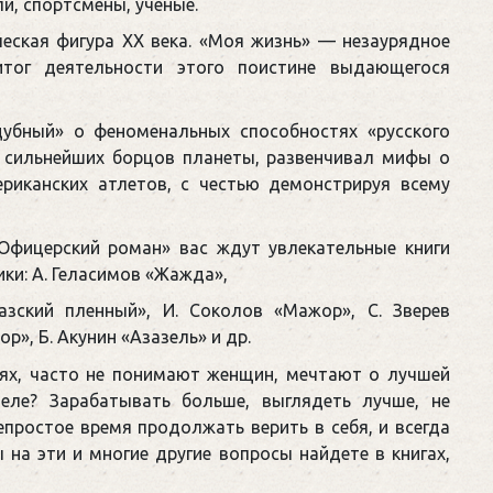
и, спортсмены, ученые.
еская фигура ХХ века. «Моя жизнь» — незаурядное
итог деятельности этого поистине выдающегося
ддубный» о феноменальных способностях «русского
и сильнейших борцов планеты, развенчивал мифы о
риканских атлетов, с честью демонстрируя всему
«Офицерский роман» вас ждут увлекательные книги
ки: А. Геласимов «Жажда»,
казский пленный», И. Соколов «Мажор», С. Зверев
р», Б. Акунин «Азазель» и др.
х, часто не понимают женщин, мечтают о лучшей
еле? Зарабатывать больше, выглядеть лучше, не
простое время продолжать верить в себя, и всегда
 на эти и многие другие вопросы найдете в книгах,