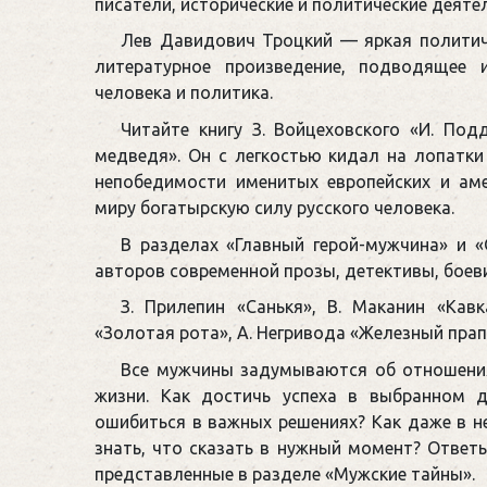
писатели, исторические и политические деятел
Лев Давидович Троцкий — яркая политич
литературное произведение, подводящее 
человека и политика.
Читайте книгу З. Войцеховского «И. По
медведя». Он с легкостью кидал на лопатк
непобедимости именитых европейских и аме
миру богатырскую силу русского человека.
В разделах «Главный герой-мужчина» и 
авторов современной прозы, детективы, боеви
З. Прилепин «Санькя», В. Маканин «Кав
«Золотая рота», А. Негривода «Железный прапо
Все мужчины задумываются об отношения
жизни. Как достичь успеха в выбранном д
ошибиться в важных решениях? Как даже в не
знать, что сказать в нужный момент? Ответы
представленные в разделе «Мужские тайны».