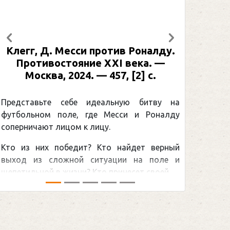
Предыдущий
Следующий
Роналду.
Рабинер, И. Я. Александр Овечки
ека. —
: иллюстрированная биография. 
2] с.
Москва, 2024 (макет 2025). — 133
[2] с. (Подарочные издания.
Спорт)
 битву на
 и Роналду
Погоня Александра Овечкина з
снайперским рекордом НХЛ, котор
дет верный
принадлежит великому канадцу Уэй
на поле и
Гретцки, — едва ли не самая обсуждаем
т своей ...
хоккейная тема последних лет в мире.Пер
сезоном Национальной хоккейной лиги — ...