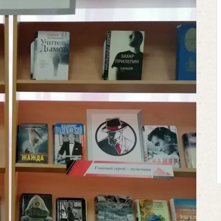
Клегг, Д. Месси против 
Противостояние XXI в
Москва, 2024. — 457, [
Представьте себе идеальную
футбольном поле, где Месси
соперничают лицом к лицу.
Кто из них победит? Кто най
выход из сложной ситуации 
щепетильной в жизни? Кто принесе