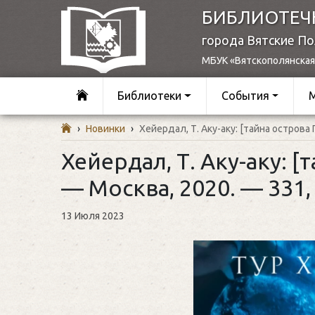
БИБЛИОТЕЧ
города Вятские П
МБУК «Вятскополянская
Библиотеки
События
›
Новинки
›
Хейердал, Т. Аку-аку: [тайна острова П
Хейердал, Т. Аку-аку: [
— Москва, 2020. — 331, [
13 Июля 2023