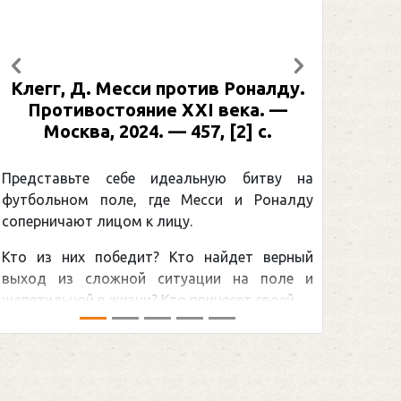
Предыдущий
Следующий
Клегг, Д. Месси против Роналду.
Рабинер
Противостояние XXI века. —
: иллюс
Москва, 2024. — 457, [2] с.
Москва,
[2] 
Представьте себе идеальную битву на
футбольном поле, где Месси и Роналду
Погоня
соперничают лицом к лицу.
снайпер
Кто из них победит? Кто найдет верный
принадл
выход из сложной ситуации на поле и
Гретцки, 
щепетильной в жизни? Кто принесет своей ...
хоккейная
сезоном Н