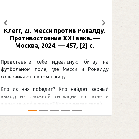
Предыдущий
Следующий
Клегг, Д. Месси против Роналду.
Противостояние XXI века. —
Москва, 2024. — 457, [2] с.
Представьте себе идеальную битву на
футбольном поле, где Месси и Роналду
соперничают лицом к лицу.
Кто из них победит? Кто найдет верный
выход из сложной ситуации на поле и
щепетильной в жизни? Кто принесет своей ...