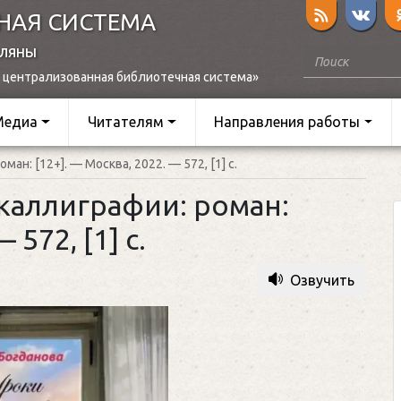
НАЯ СИСТЕМА
оляны
 централизованная библиотечная система»
Медиа
Читателям
Направления работы
ман: [12+]. — Москва, 2022. — 572, [1] с.
 каллиграфии: роман:
 572, [1] с.
Озвучить