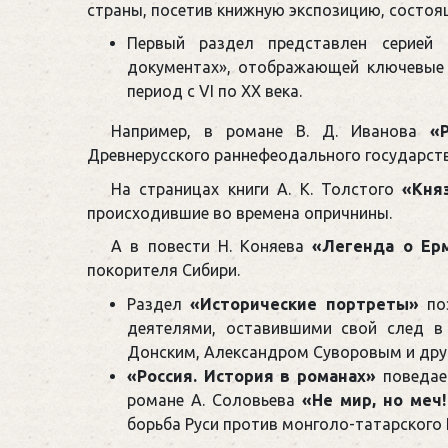
страны, посетив книжную экспозицию, состоя
Первый раздел представлен серией 
документах», отображающей ключевые 
период с VI по XX века.
Например, в романе В. Д. Иванова
«
Древнерусского раннефеодального государств
На страницах книги А. К. Толстого
«Кня
происходившие во времена опричнины.
А в повести Н. Коняева
«Легенда о Ер
покорителя Сибири.
Раздел
«Исторические портреты»
поз
деятелями, оставившими свой след в
Донским, Александром Суворовым и друг
«Россия. История в романах»
поведает
романе А. Соловьева
«Не мир, но меч
борьба Руси против монголо-татарского 