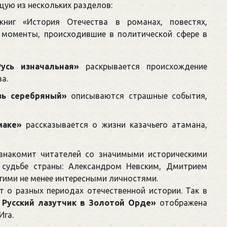
щую из нескольких разделов:
книг «История Отечества в романах, повестях,
моменты, происходившие в политической сфере в
Русь изначальная»
раскрывается происхождение
а.
зь серебряный»
описываются страшные события,
маке»
рассказывается о жизни казачьего атамана,
накомит читателей со значимыми историческими
 судьбе страны: Александром Невским, Дмитрием
ими не менее интересными личностями.
 о разных периодах отечественной истории. Так в
! Русский лазутчик в Золотой Орде»
отображена
Ига.