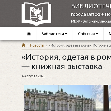
БИБЛИОТЕЧ
города Вятские П
МБУК «Вятскополянская
Библиотеки
События
›
Новости
›
«История, одетая в роман. Историчес
«История, одетая в ро
— книжная выставка
4 Августа 2023