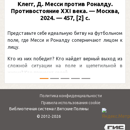
Предыдущий
След
Клегг, Д. Месси против Роналду.
Противостояние XXI века. — Москва,
2024. — 457, [2] с.
Представьте себе идеальную битву на футбольном
поле, где Месси и Роналду соперничают лицом к
лицу.
Кто из них победит? Кто найдет верный выход из
сложной ситуации на поле и щепетильной в
жизни? Кто принесет своей ...
Политика конфиденциальности
Правила использования cookie
Библиотечная система г.Вятские Поляны
© 2012-2026