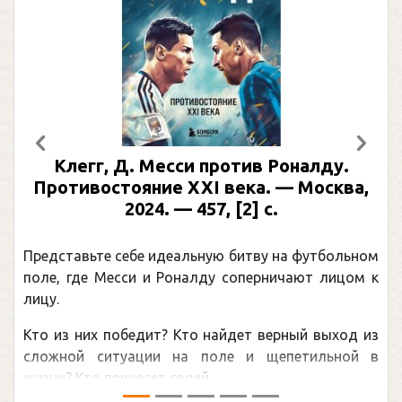
Предыдущий
След
Клегг, Д. Месси против Роналду.
Противостояние XXI века. — Москва,
2024. — 457, [2] с.
Представьте себе идеальную битву на футбольном
поле, где Месси и Роналду соперничают лицом к
лицу.
Кто из них победит? Кто найдет верный выход из
сложной ситуации на поле и щепетильной в
жизни? Кто принесет своей ...