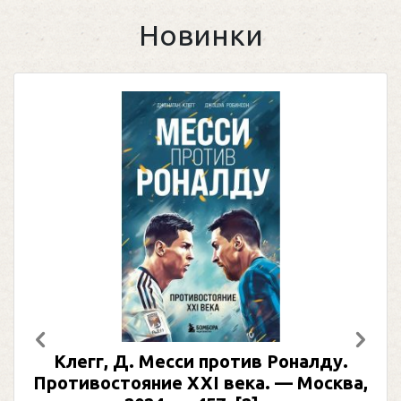
Новинки
Предыдущий
След
Клегг, Д. Месси против Роналду.
Противостояние XXI века. — Москва,