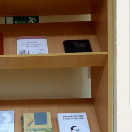
Клегг, Д. Месси
Противостоян
Москва, 2024.
Представьте себе 
футбольном поле, 
соперничают лицом к 
Кто из них победит
выход из сложной 
щепетильной в жизни? 