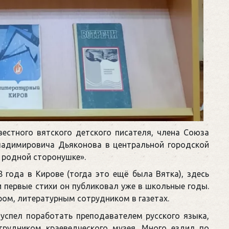
естного вятского детского писателя, члена Союза
ладимировича Дьяконова в центральной городской
 родной сторонушке».
 года в Кирове (тогда это ещё была Вятка), здесь
 первые стихи он публиковал уже в школьные годы.
ром, литературным сотрудником в газетах.
успел поработать преподавателем русского языка,
трудником краеведческого музея. Много ездил по