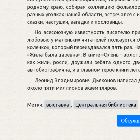
родному краю, собирая коллекцию фолькло
разных уголках нашей области, встречался с
сказки, частушки, загадки и пословицы.
Но всесоюзную известность писателю при
любовью у маленьких читателей пользуется сб
колечко», который переиздавался пять раз. На
«Жила-была царевна». В книге «Олень – золот
как жили, росли, дружили ребята одного дв
автобиографична, и в главном герое книги ле
Леонид Владимирович Дьяконов написал дл
около пяти миллионов экземпляров.
Метки:
выставка
,
Центральная библиотека
Обсужд