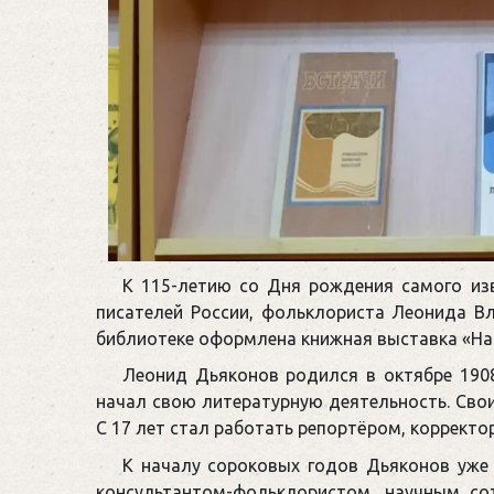
К 115-летию со Дня рождения самого изв
писателей России, фольклориста Леонида В
библиотеке оформлена книжная выставка «На
Леонид Дьяконов родился в октябре 1908
начал свою литературную деятельность. Свои
С 17 лет стал работать репортёром, корректо
К началу сороковых годов Дьяконов уже 
консультантом-фольклористом, научным со