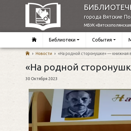
БИБЛИОТЕЧ
города Вятские П
МБУК «Вятскополянская
Библиотеки
События
›
Новости
›
«На родной сторонушке» — книжная 
«На родной сторонушк
30 Октября 2023