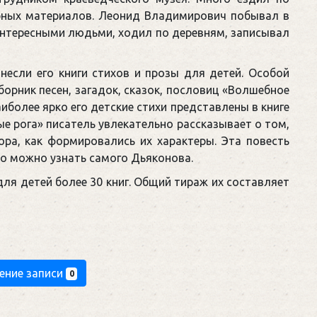
рных материалов. Леонид Владимирович побывал в
 интересными людьми, ходил по деревням, записывал
несли его книги стихов и прозы для детей. Особой
орник песен, загадок, сказок, пословиц «Волшебное
иболее ярко его детские стихи представлены в книге
ые рога» писатель увлекательно рассказывает о том,
ора, как формировались их характеры. Эта повесть
гко можно узнать самого Дьяконова.
я детей более 30 книг. Общий тираж их составляет
ение записи
0