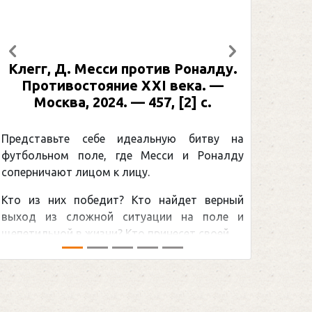
Предыдущий
Следующий
 против Роналду.
Рабинер, И. Я. Алексан
ие XXI века. —
: иллюстрированная био
 — 457, [2] с.
Москва, 2024 (макет 2025
[2] с. (Подарочные и
Спорт)
идеальную битву на
где Месси и Роналду
Погоня Александра Ов
лицу.
снайперским рекордом НХ
? Кто найдет верный
принадлежит великому кан
ситуации на поле и
Гретцки, — едва ли не самая
Кто принесет своей ...
хоккейная тема последних лет 
сезоном Национальной хоккейной