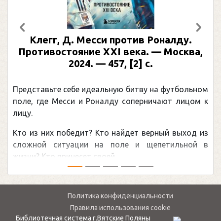
Предыдущий
След
Клегг, Д. Месси против Роналду.
Раби
отивостояние XXI века. — Москва,
илл
2024. — 457, [2] с.
Москва
(П
ставьте себе идеальную битву на футбольном
Погоня 
, где Месси и Роналду соперничают лицом к
рекордо
канадцу
из них победит? Кто найдет верный выход из
обсужда
ной ситуации на поле и щепетильной в
мире.Пер
? Кто принесет своей ...
— ...
Политика конфиденциальности
Правила использования cookie
Библиотечная система г.Вятские Поляны