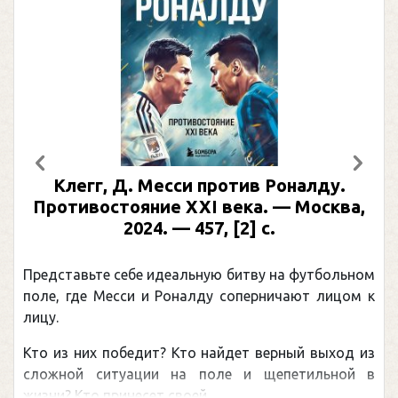
Предыдущий
След
Клегг, Д. Месси против Роналду.
Противостояние XXI века. — Москва,
2024. — 457, [2] с.
Представьте себе идеальную битву на футбольном
поле, где Месси и Роналду соперничают лицом к
лицу.
Кто из них победит? Кто найдет верный выход из
сложной ситуации на поле и щепетильной в
жизни? Кто принесет своей ...