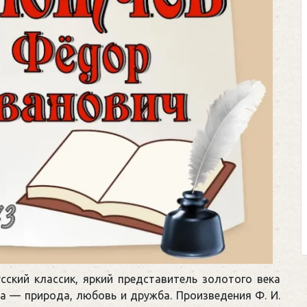
Клегг, Д. Месси прот
Противостояние XX
Москва, 2024. — 457
Представьте себе идеал
футбольном поле, где Ме
соперничают лицом к лицу.
Кто из них победит? Кто 
выход из сложной ситуа
щепетильной в жизни? Кто при
ский классик, яркий представитель золотого века
ва — природа, любовь и дружба. Произведения Ф. И.