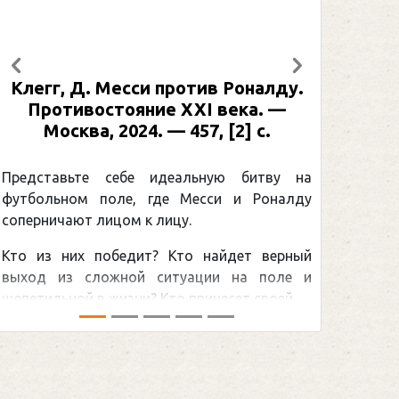
Предыдущий
Следующий
ив Роналду.
Рабинер, И. Я. Александр Ове
I века. —
: иллюстрированная биографи
, [2] с.
Москва, 2024 (макет 2025). — 
[2] с. (Подарочные издания
Спорт)
ьную битву на
сси и Роналду
Погоня Александра Овечкин
снайперским рекордом НХЛ, кот
найдет верный
принадлежит великому канадцу 
ции на поле и
Гретцки, — едва ли не самая обсужд
несет своей ...
хоккейная тема последних лет в мире.
сезоном Национальной хоккейной лиги —