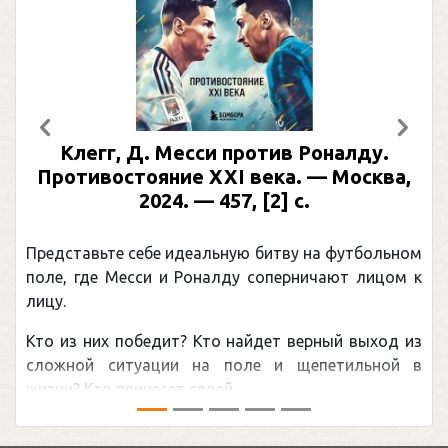
Предыдущий
След
Клегг, Д. Месси против Роналду.
Противостояние XXI века. — Москва,
2024. — 457, [2] с.
Представьте себе идеальную битву на футбольном
поле, где Месси и Роналду соперничают лицом к
лицу.
Кто из них победит? Кто найдет верный выход из
сложной ситуации на поле и щепетильной в
жизни? Кто принесет своей ...