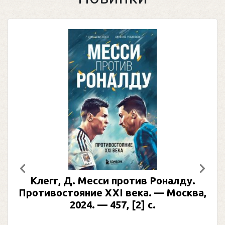
Предыдущий
След
Клегг, Д. Месси против Роналду.
Противостояние XXI века. — Москва,
2024. — 457, [2] с.