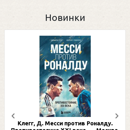
Новинки
Предыдущий
След
Клегг, Д. Месси против Роналду.