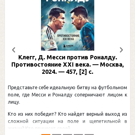
Предыдущий
След
Клегг, Д. Месси против Роналду.
Противостояние XXI века. — Москва,
2024. — 457, [2] с.
Представьте себе идеальную битву на футбольном
поле, где Месси и Роналду соперничают лицом к
лицу.
Кто из них победит? Кто найдет верный выход из
сложной ситуации на поле и щепетильной в
жизни? Кто принесет своей ...