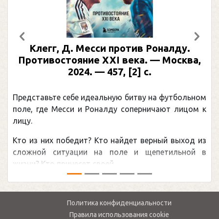
Предыдущий
След
Клегг, Д. Месси против Роналду.
Противостояние XXI века. — Москва,
2024. — 457, [2] с.
Представьте себе идеальную битву на футбольном
поле, где Месси и Роналду соперничают лицом к
лицу.
Кто из них победит? Кто найдет верный выход из
сложной ситуации на поле и щепетильной в
жизни? Кто принесет своей ...
Политика конфиденциальности
Правила использования cookie