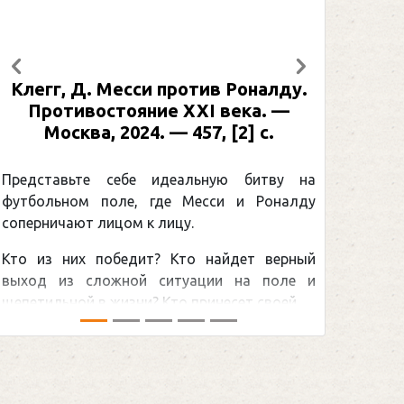
Предыдущий
Следующий
Клегг, Д. Месси против Роналду.
Противостояние XXI века. —
Москва, 2024. — 457, [2] с.
Представьте себе идеальную битву на
футбольном поле, где Месси и Роналду
соперничают лицом к лицу.
Кто из них победит? Кто найдет верный
выход из сложной ситуации на поле и
щепетильной в жизни? Кто принесет своей ...