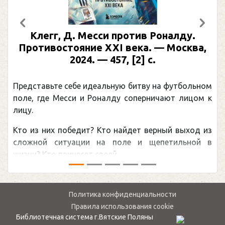
Предыдущий
След
Клегг, Д. Месси против Роналду.
Противостояние XXI века. — Москва,
2024. — 457, [2] с.
Представьте себе идеальную битву на футбольном
поле, где Месси и Роналду соперничают лицом к
лицу.
Кто из них победит? Кто найдет верный выход из
сложной ситуации на поле и щепетильной в
жизни? Кто принесет своей ...
Политика конфиденциальности
Правила использования cookie
Библиотечная система г.Вятские Поляны