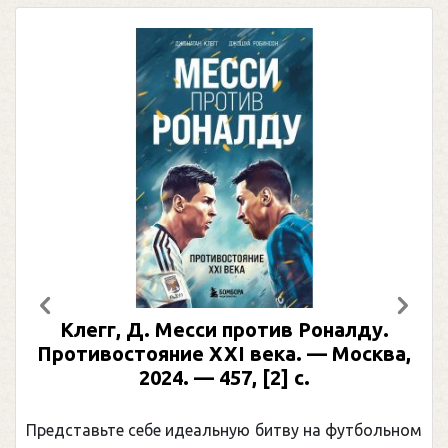
Предыдущий
След
ротив Роналду.
Рабинер, И. Я. Алекса
 века. — Москва,
иллюстрированная б
, [2] с.
Москва, 2024 (макет 2025
(Подарочные издан
ую битву на футбольном
Погоня Александра Овечкин