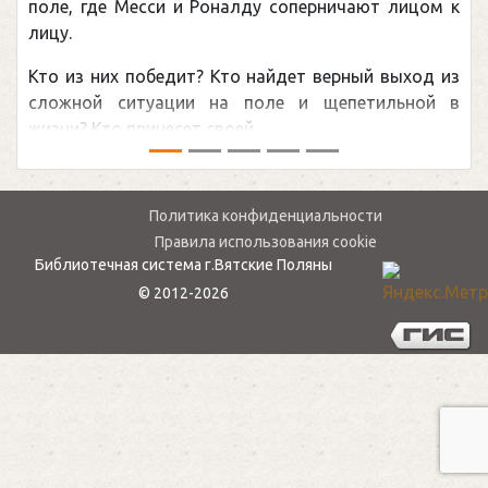
у соперничают лицом к
рекордом НХЛ, который при
канадцу Уэйну Гретцки, — 
найдет верный выход из
обсуждаемая хоккейная тем
оле и щепетильной в
мире.Перед сезоном Националь
.
— ...
Политика конфиденциальности
Правила использования cookie
Библиотечная система г.Вятские Поляны
© 2012-2026