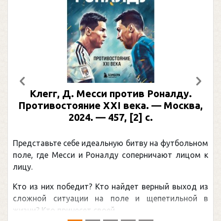
Предыдущий
След
гг, Д. Месси против Роналду.
Рабинер
востояние XXI века. — Москва,
иллюс
2024. — 457, [2] с.
Москва, 2
(Под
вьте себе идеальную битву на футбольном
Погоня Ал
де Месси и Роналду соперничают лицом к
рекордом Н
канадцу У
них победит? Кто найдет верный выход из
обсуждаема
й ситуации на поле и щепетильной в
мире.Перед 
то принесет своей ...
— ...