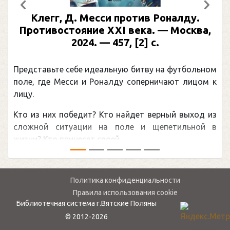
Предыдущий
След
Клегг, Д. Месси против Роналду.
Противостояние XXI века. — Москва,
2024. — 457, [2] с.
Представьте себе идеальную битву на футбольном
поле, где Месси и Роналду соперничают лицом к
лицу.
Кто из них победит? Кто найдет верный выход из
сложной ситуации на поле и щепетильной в
жизни? Кто принесет своей ...
Политика конфиденциальности
Правила использования cookie
Библиотечная система г.Вятские Поляны
© 2012-2026