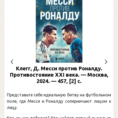
Предыдущий
След
Клегг, Д. Месси против Роналду.
Противостояние XXI века. — Москва,
2024. — 457, [2] с.
Представьте себе идеальную битву на футбольном
поле, где Месси и Роналду соперничают лицом к
лицу.
Кто из них победит? Кто найдет верный выход из