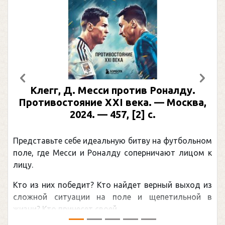
Предыдущий
След
сси против Роналду.
Рабинер, И. Я. Ал
 XXI века. — Москва,
иллюстрированн
— 457, [2] с.
Москва, 2024 (макет 
(Подарочные и
еальную битву на футбольном
Погоня Александра Ов
оналду соперничают лицом к
рекордом НХЛ, который
канадцу Уэйну Гретцк
 Кто найдет верный выход из
обсуждаемая хоккейная
на поле и щепетильной в
мире.Перед сезоном Наци
оей ...
— ...