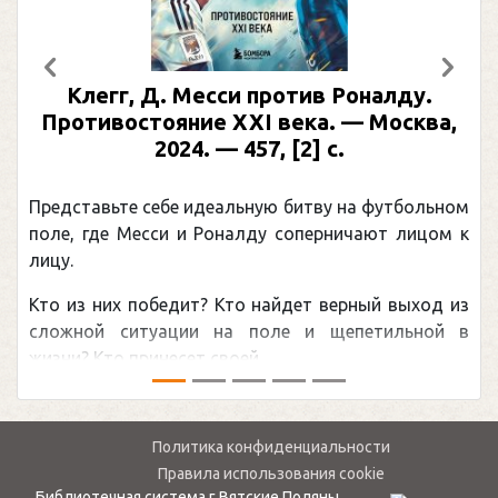
Предыдущий
След
гг, Д. Месси против Роналду.
Рабинер
востояние XXI века. — Москва,
иллюс
2024. — 457, [2] с.
Москва, 2
(Под
вьте себе идеальную битву на футбольном
Погоня Ал
де Месси и Роналду соперничают лицом к
рекордом Н
канадцу У
них победит? Кто найдет верный выход из
обсуждаема
й ситуации на поле и щепетильной в
мире.Перед 
то принесет своей ...
— ...
Политика конфиденциальности
Правила использования cookie
Библиотечная система г.Вятские Поляны