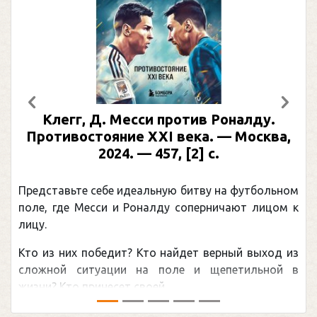
Предыдущий
След
Клегг, Д. Месси против Роналду.
Противостояние XXI века. — Москва,
2024. — 457, [2] с.
Представьте себе идеальную битву на футбольном
поле, где Месси и Роналду соперничают лицом к
лицу.
Кто из них победит? Кто найдет верный выход из
сложной ситуации на поле и щепетильной в
жизни? Кто принесет своей ...