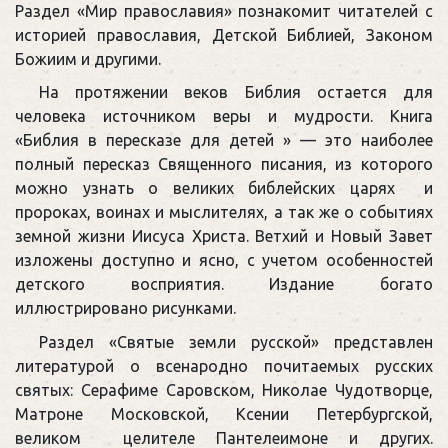
Раздел «Мир православия» познакомит читателей с
историей православия, Детской Библией, Законом
Божиим и другими.
На протяжении веков Библия остается для
человека источником веры и мудрости. Книга
«Библия в пересказе для детей » — это наиболее
полный пересказ Священного писания, из которого
можно узнать о великих библейских царях и
пророках, воинах и мыслителях, а так же о событиях
земной жизни Иисуса Христа. Ветхий и Новый Завет
изложены доступно и ясно, с учетом особенностей
детского восприятия. Издание богато
иллюстрировано рисунками.
Раздел «Святые земли русской» представлен
литературой о всенародно почитаемых русских
святых: Серафиме Саровском, Николае Чудотворце,
Матроне Московской, Ксении Петербургской,
великом целителе Пантелеимоне и других.