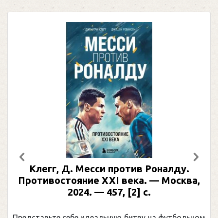
Предыдущий
След
Клегг, Д. Месси против Роналду.
Противостояние XXI века. — Москва,
2024. — 457, [2] с.
Представьте себе идеальную битву на футбольном