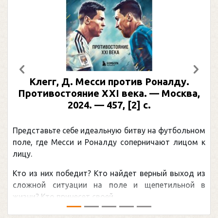
Предыдущий
След
Клегг, Д. Месси против Роналду.
Противостояние XXI века. — Москва,
2024. — 457, [2] с.
Представьте себе идеальную битву на футбольном
поле, где Месси и Роналду соперничают лицом к
лицу.
Кто из них победит? Кто найдет верный выход из
сложной ситуации на поле и щепетильной в
жизни? Кто принесет своей ...