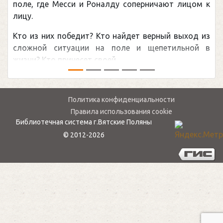
Погон
ле, где Месси и Роналду соперничают лицом к
рекор
цу.
канад
о из них победит? Кто найдет верный выход из
обсуж
ожной ситуации на поле и щепетильной в
мире.
зни? Кто принесет своей ...
— ...
Политика конфиденциальности
Правила использования cookie
Библиотечная система г.Вятские Поляны
© 2012-2026