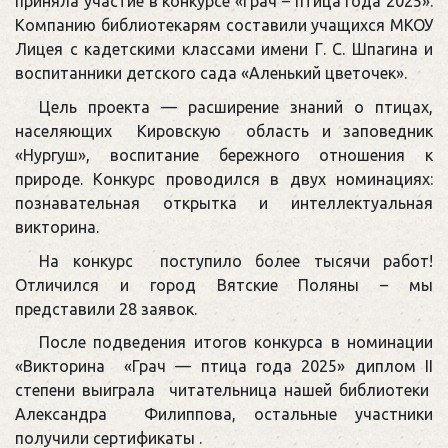
приняла участие в конкурсе «Грач – птица года 2025».
Компанию библиотекарям составили учащихся МКОУ
Лицея с кадетскими классами имени Г. С. Шпагина и
воспитанники детского сада «Аленький цветочек».
Цель проекта — расширение знаний о птицах,
населяющих Кировскую область и заповедник
«Нургуш», воспитание бережного отношения к
природе. Конкурс проводился в двух номинациях:
познавательная открытка и интеллектуальная
викторина.
На конкурс поступило более тысячи работ!
Отличился и город Вятские Поляны – мы
представили 28 заявок.
После подведения итогов конкурса в номинации
«Викторина «Грач — птица года 2025» диплом II
степени выиграла читательница нашей библиотеки
Александра Филиппова, остальные участники
получили сертификаты .