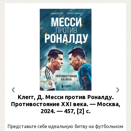
Предыдущий
След
Клегг, Д. Месси против Роналду.
Ра
Противостояние XXI века. — Москва,
и
2024. — 457, [2] с.
Моск
едставьте себе идеальную битву на футбольном