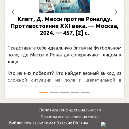
Предыдущий
След
Клегг, Д. Месси против Роналду.
Противостояние XXI века. — Москва,
2024. — 457, [2] с.
Представьте себе идеальную битву на футбольном
поле, где Месси и Роналду соперничают лицом к
лицу.
Кто из них победит? Кто найдет верный выход из
сложной ситуации на поле и щепетильной в
жизни? Кто принесет своей ...
Политика конфиденциальности
Правила использования cookie
Библиотечная система г.Вятские Поляны